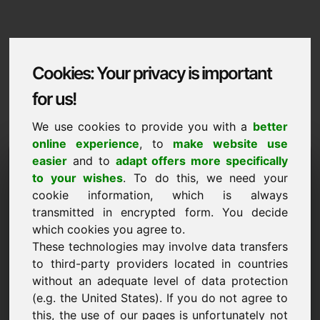
Cookies: Your privacy is important
for us!
We use cookies to provide you with a
better
online experience
, to
make website use
Domaininformation
easier
and to
adapt offers more specifically
to your wishes
. To do this, we need your
Domaininformation | Suomi
cookie information, which is always
transmitted in encrypted form. You decide
Erikoishinta: 1.500,00 Euro (alv 0 %)
which cookies you agree to.
UUSI
These technologies may involve data transfers
Löydä lisää houkuttelevia domaineja Find-Your-
to third-party providers located in countries
Domain.eu-sivustolta
without an adequate level of data protection
tutustu ->
(e.g. the United States). If you do not agree to
this, the use of our pages is unfortunately not