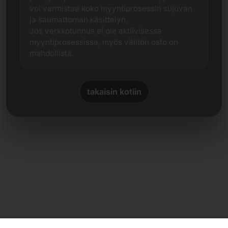
voi varmistaa koko myyntiprosessin sujuvan
ja saumattoman käsittelyn.
Jos verkkotunnus ei ole aktiivisessa
myyntiprosessissa, myös välitön osto on
mahdollista.
takaisin kotiin