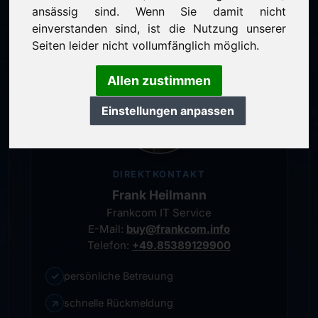
persönlicher Ansprechpartner
ansässig sind. Wenn Sie damit nicht
einverstanden sind, ist die Nutzung unserer
Seiten leider nicht vollumfänglich möglich.
Allen zustimmen
Einstellungen anpassen
DIREKTKONTAKT
Frank Heilmann
Frankcom IT Service
E-Mail:
buy@frankcom.info
Telefon:
+49.85389129900
✓
persönliche Betreuung
↗
schnelle Rückmeldung