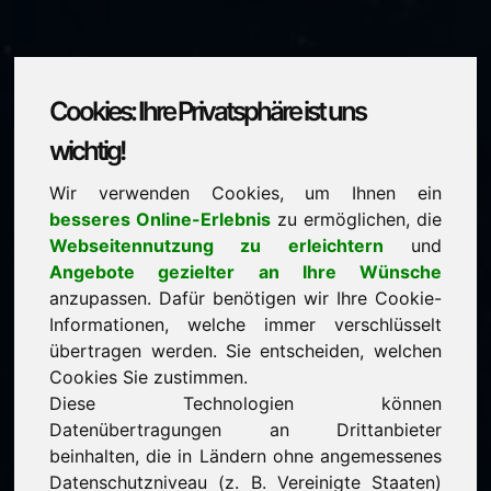
Cookies: Ihre Privatsphäre ist uns
6e.eu
wichtig!
Wir verwenden Cookies, um Ihnen ein
steht zum Verkauf
besseres Online-Erlebnis
zu ermöglichen, die
Preis: 1.500,00 Euro
(exkl. MwSt.)
Webseitennutzung zu erleichtern
und
Angebote gezielter an Ihre Wünsche
anzupassen. Dafür benötigen wir Ihre Cookie-
NEU
Informationen, welche immer verschlüsselt
Ausgewählte weitere Domains auf Find-Your-
Domain.eu
übertragen werden. Sie entscheiden, welchen
jetzt entdecken ->
Cookies Sie zustimmen.
Diese Technologien können
Datenübertragungen an Drittanbieter
garantierter Bestpreis durch Direkterwerb
beinhalten, die in Ländern ohne angemessenes
serviceorientierte Kaufabwicklung
Datenschutzniveau (z. B. Vereinigte Staaten)