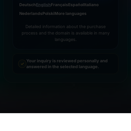
Deutsch
English
Français
Español
Italiano
Nederlands
Polski
More languages
Detailed information about the purchase
process and the domain is available in many
languages.
Your inquiry is reviewed personally and
answered in the selected language.
© 2026 Frankcom IT Service | Frank Heilmann |
Impressum
&